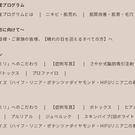
理プログラム
理プログラムとは
ニキビ・肌荒れ
肌質改善・肌育・毛穴
日に向けて～
母様・ご家族の皆様、【晴れの日を迎えるすべての方】へ
ン
ミリ」へのこだわり
【症例写真】
さやか式脂肪吸引注
ボトックス
プロファイロ
イズ（ハイフ・リニア・ポテンツァダイヤモンド・HIFUリニア二の
ミリ」へのこだわり
【症例写真】
ボトックス
ヒア
プルリアル
ジュベルック
スキンバイブ(旧ボライト
イズ（ハイフ・リニア・ポテンツァダイヤモンド・HIFUリニア二の