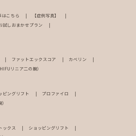
声はこちら
【症例写真】
お試しおまかせプラン
射
ファットエックスコア
カベリン
IFUリニア二の腕）
ッピングリフト
プロファイロ
腕）
トックス
ショッピングリフト