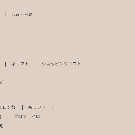
しみ・肝斑
射
糸リフト
ショッピングリフト
腕）
ルロン酸
糸リフト
)
プロファイロ
腕）