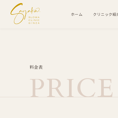
ホーム
クリニック紹
料
金
表
P
R
I
C
E