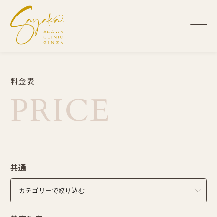
料
金
表
P
R
I
C
E
共通