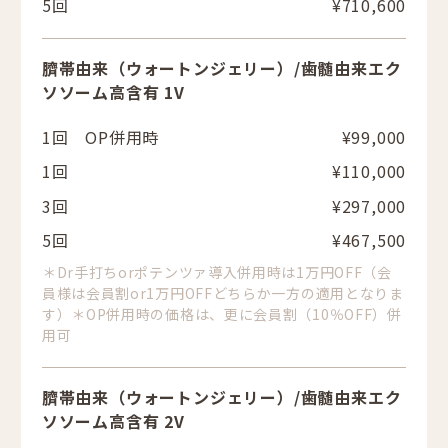
5回
¥710,600
臍帯由来（ウォートンジェリー）/歯髄由来エク
ソソーム高含有 1V
1回 OP併用時
¥99,000
1回
¥110,000
3回
¥297,000
5回
¥467,500
＊Dr手打ちorポテンツァ導入併用時は1万円OFF（会
員様は会員割or1万円OFFどちらか一方の適用となりま
す）＊OP併用時の価格は、更に会員割（10％OFF）併
用可
臍帯由来（ウォートンジェリー）/歯髄由来エク
ソソーム高含有 2V