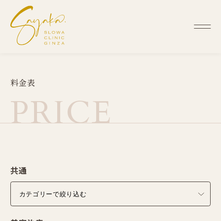
料
金
表
P
R
I
C
E
共通