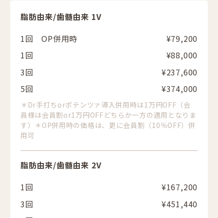
脂肪由来/歯髄由来 1V
1回 OP併用時
¥79,200
1回
¥88,000
3回
¥237,600
5回
¥374,000
＊Dr手打ちorポテンツァ導入併用時は1万円OFF（会
員様は会員割or1万円OFFどちらか一方の適用となりま
す）＊OP併用時の価格は、更に会員割（10％OFF）併
用可
脂肪由来/歯髄由来 2V
1回
¥167,200
3回
¥451,440