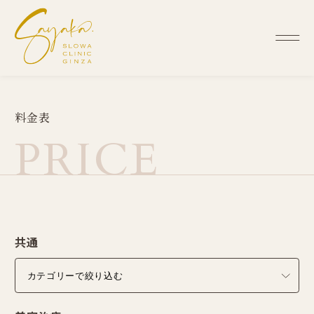
料
金
表
P
R
I
C
E
共通