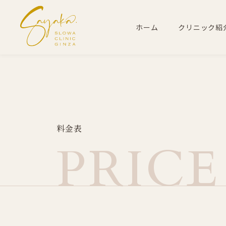
ホーム
クリニック紹
料
金
表
P
R
I
C
E