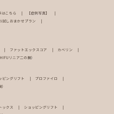
声はこちら
【症例写真】
お試しおまかせプラン
射
ファットエックスコア
カベリン
IFUリニア二の腕）
ッピングリフト
プロファイロ
腕）
トックス
ショッピングリフト