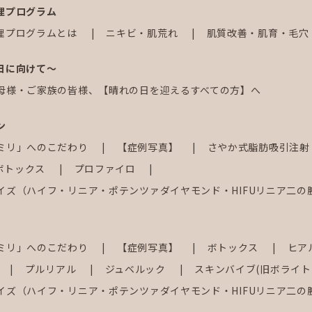
理プログラム
理プログラムとは
ニキビ・肌荒れ
肌質改善・肌育・毛穴
日に向けて～
母様・ご家族の皆様、【晴れの日を迎えるすべての方】へ
ン
ミリ」へのこだわり
【症例写真】
さやか式脂肪吸引注
ボトックス
プロファイロ
イズ（ハイフ・リニア・ポテンツァダイヤモンド・HIFUリニア二の
ミリ」へのこだわり
【症例写真】
ボトックス
ヒア
プルリアル
ジュベルック
スキンバイブ(旧ボライト
イズ（ハイフ・リニア・ポテンツァダイヤモンド・HIFUリニア二の