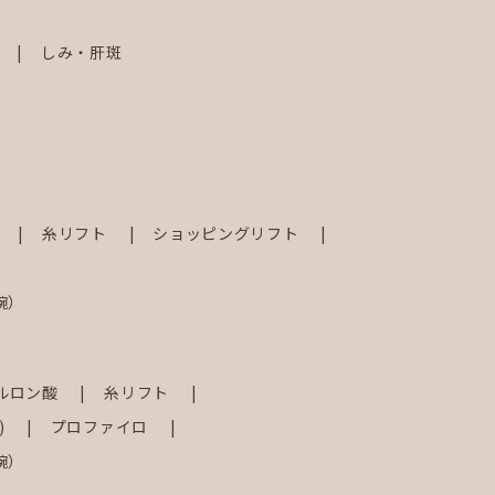
しみ・肝斑
射
糸リフト
ショッピングリフト
腕）
ルロン酸
糸リフト
)
プロファイロ
腕）