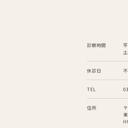
診察時間
平
土
休診日
不
TEL
0
住所
〒
東
H