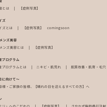
酸
酸とは
【症例写真】
イズ
イズとは
【症例写真】 comingsoon
じメンズ美容
じメンズ美容とは
【症例写真】
理プログラム
理プログラムとは
ニキビ・肌荒れ
肌質改善・肌育・毛穴
日に向けて～
母様・ご家族の皆様、【晴れの日を迎えるすべての方】へ
ン
ミリ」へのこだわり
【症例写真】
さやか式脂肪吸引注