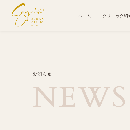
ホーム
クリニック紹
お
知
ら
せ
N
E
W
S