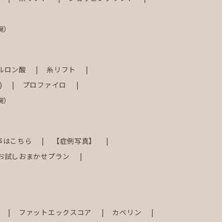
腕）
ルロン酸
糸リフト
)
プロファイロ
腕）
声はこちら
【症例写真】
お試しおまかせプラン
射
ファットエックスコア
カベリン