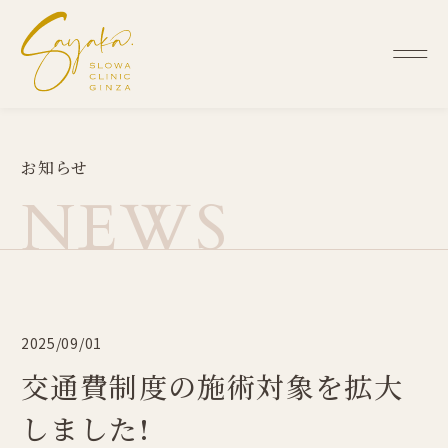
お
知
ら
せ
N
E
W
S
2025/09/01
交通費制度の施術対象を拡大
しました!