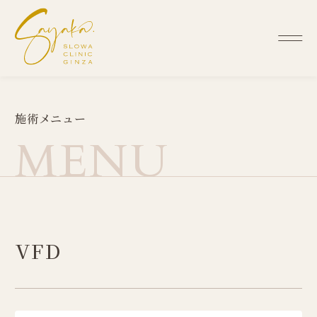
施
術
メ
ニ
ュ
ー
M
E
N
U
VFD